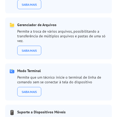
SAIBA MAIS
Gerenciador de Arquivos
Permite a troca de vários arquivos, possibilitando a
transferência de múltiplos arquivos e pastas de uma só
vez.
SAIBA MAIS
Modo Terminal
Permite que um técnico inicie o terminal de linha de
comando sem se conectar à tela do dispositivo
SAIBA MAIS
Suporte a Dispositivos Móveis