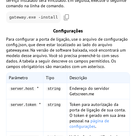
serviço instalado será vinculado. Em seguida, execute o seguinte
comando na linha de comando.
gateway.exe -install
Configurações
Para configurar a porta de ligação, use o arquivo de configuração
config.json
, que deve estar localizado ao lado do arquivo
gateway.exe
. Na versão de software baixada, você encontrará um
modelo desse arquivo. Você só precisa preenchê-lo com seus
dados. A tabela a seguir descreve os campos permitidos. Os
campos obrigatórios são marcados com um asterisco.
Parâmetro
Tipo
Descrição
*
Endereço do servidor
server.host
string
Getscreen.me
*
Token para autorização da
server.token
string
porta de ligação de sua conta.
O token é gerado em sua área
pessoal na
página de
configurações
.