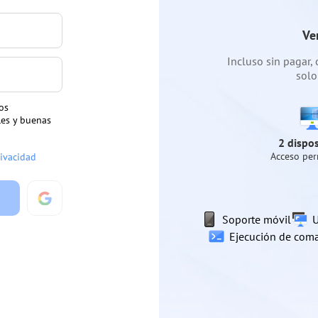
Ve
Incluso sin pagar,
solo
os
les y buenas
2 dispos
Acceso pe
rivacidad
Soporte móvil
U
Ejecución de com