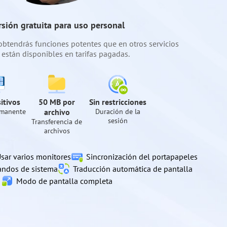
rsión gratuita para uso personal
 obtendrás funciones potentes que en otros servicios
 están disponibles en tarifas pagadas.
ACCEDER A TU CUENTA PERSONAL
itivos
50 MB por
Sin restricciones
rmanente
archivo
Duración de la
sesión
Transferencia de
archivos
sar varios monitores
Sincronización del portapapeles
andos de sistema
Traducción automática de pantalla
Modo de pantalla completa
Descargar dashboard