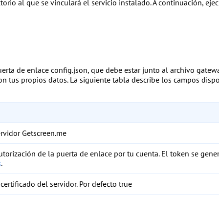
torio al que se vinculará el servicio instalado. A continuación, e
puerta de enlace
config.json
, que debe estar junto al archivo
gatewa
 con tus propios datos. La siguiente tabla describe los campos di
ervidor Getscreen.me
utorización de la puerta de enlace por tu cuenta. El token se gene
s
.
 certificado del servidor. Por defecto
true