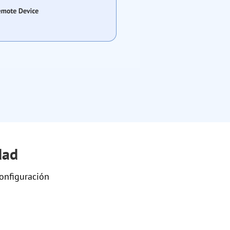
dad
onfiguración