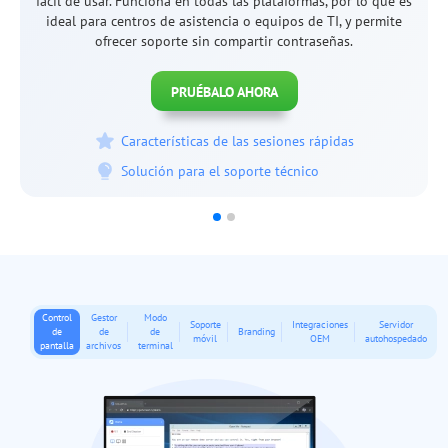
acceso sin supervisión a dispositivos de la oficina o
personales.
PRUÉBALO AHORA
Características del acceso permanente
Solución para la administración de TI
Control
Gestor
Modo
Soporte
Integraciones
Servidor
de
de
de
Branding
móvil
OEM
autohospedado
pantalla
archivos
terminal