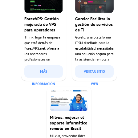
ForexVPS: Gestión
Gorelo: Facilitar la
mejorada de VPS
gestión de servicios
para operadores
de TI
ThinkHuge, la empresa
Gorelo, una plataforma
que está detrás de
ITSM diseñada para la
ForexVPS.net, ofrece a
escalabilidad, necesitaba
los operadores
una solución segura para
profesionales un
la asistencia remota a
alojamiento VPS estable
medida que crecía su
para robots de trading
base de clientes. La
MÁS
VISITAR SITIO
automatizados.
solución autohospedada
Getscreen.me
de Getscreen.me
INFORMACIÓN
WEB
proporcionó a sus
cumplía sus requisitos de
clientes un acceso
seguridad al tiempo que
remoto fiable para
permitía unas
gestionar y supervisar
operaciones de
estos sistemas sin
asistencia sin fisuras.
esfuerzo.
Milvus: mejorar el
soporte informático
remoto en Brasil
Milvus, proveedor líder