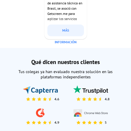
de asistencia técnica en
Brasil, se asoció con
Getscreen.me para
agilizar los servicios
informáticos remotos.
Con nuestra solución
MÁS
empresarial, han
proporcionado un
INFORMACIÓN
soporte más rápido y
seguro a clientes de todo
el país desde 2022.
Qué dicen nuestros clientes
Tus colegas ya han evaluado nuestra solución en las
plataformas independientes
4.6
4.8
4.9
5