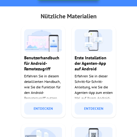
Nützliche Materialien
Benutzerhandbuch
Erste Installation
für Android-
der Agenten-App
Remotezugriff
auf Android
Erfahren Sie in diesem
Erfahren Sie in dieser
detaillierten Handbuch,
Schritt-für-Schritt-
wie Sie die Funktion für
Anleitung, wie Sie die
den Android-
Agenten-App zum ersten
Remotezugriff nutzen.
Mal auf Ihrem Android-
Entdecken Sie die
Gerät installieren.
ENTDECKEN
ENTDECKEN
Einrichtungsschritte,
wichtige Funktionen
und Tipps für eine
reibungslose
Fernsteuerung.